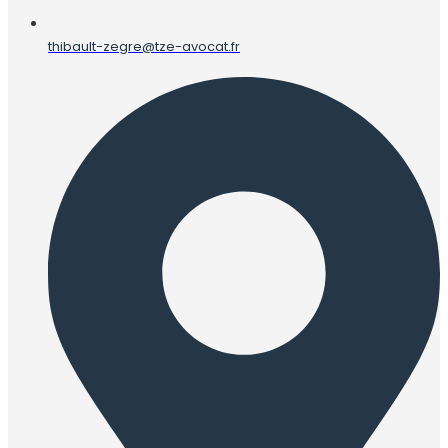
thibault-zegre@tze-avocat.fr