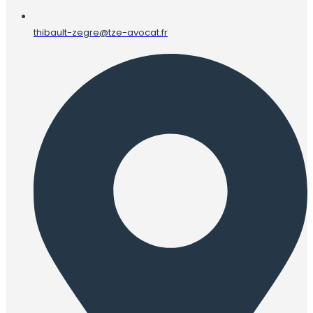
thibault-zegre@tze-avocat.fr