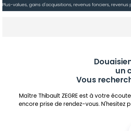
Plus-values, gains d'acquisitions, revenus fonciers, revenus
Douaisien
un c
Vous recherch
Maître Thibault ZEGRE est à votre éco
encore prise de rendez-vous. N'hesitez p