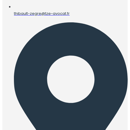
thibault-zegre@tze-avocat.fr