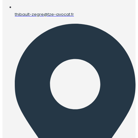
thibault-zegre@tze-avocat.fr