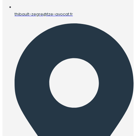
thibault-zegre@tze-avocat.fr