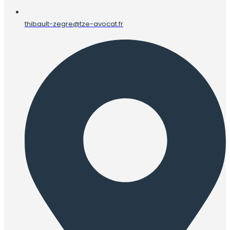
thibault-zegre@tze-avocat.fr