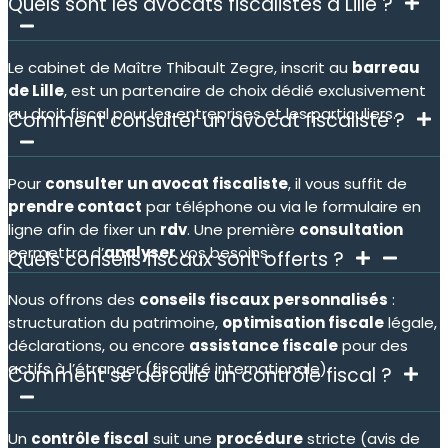
Quels sont les avocats fiscalistes à Lille ?
Le cabinet de Maître Thibault Zegre, inscrit au
barreau
de Lille
, est un partenaire de choix dédié exclusivement
au droit fiscal pour les entreprises et les particuliers.
Comment consulter un avocat fiscaliste ?
Pour
consulter un avocat fiscaliste
, il vous suffit de
prendre contact
par téléphone ou via le formulaire en
ligne afin de fixer un
rdv
. Une première
consultation
permettra d’
analyser
vos besoins.
Quels conseils fiscaux sont offerts ?
Nous offrons des
conseils fiscaux personnalisés
:
structuration du patrimoine,
optimisation fiscale
légale,
déclarations, ou encore
assistance fiscale
pour des
actifs à l’étranger (fiscalité internationale).
Comment se déroule un contrôle fiscal ?
Un
contrôle fiscal
suit une
procédure
stricte (avis de