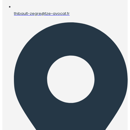
thibault-zegre@tze-avocat.fr