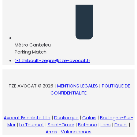
Métro Canteleu
Parking Match
✉️ thibault-zegre@tze-avocat.fr
TZE AVOCAT © 2026 |
MENTIONS LEGALES
|
POLITIQUE DE
CONFIDENTIALITE
Avocat Fiscaliste Lille
|
Dunkerque
|
Calais
|
Boulogne-Sur-
Mer
|
Le Touquet
|
Saint-Omer
|
Bethune
|
Lens
|
Douai
|
Arras
|
Valenciennes