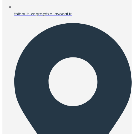
thibault-zegre@tze-avocat.fr