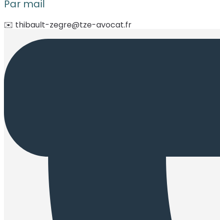
Par mail
✉️
thibault-zegre@tze-avocat.fr