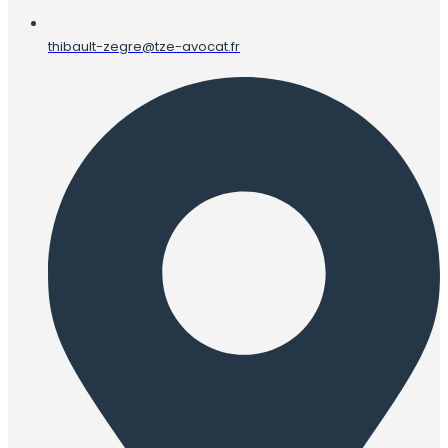
thibault-zegre@tze-avocat.fr