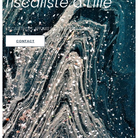
fiscaliste
à
Lille
FISCALITÉ DES AFFAIRES ET DU PATRIMOINE
CONTACT