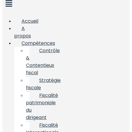
Accueil
A
propos
Compétences
Contrôle
&
Contentieux
fiscal
Stratégie
fiscale
Fiscalité
patrimoniale
du
dirigeant
Fiscalité