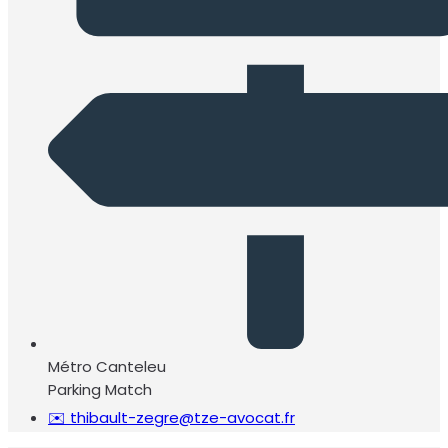
Métro Canteleu
Parking Match
✉️ thibault-zegre@tze-avocat.fr