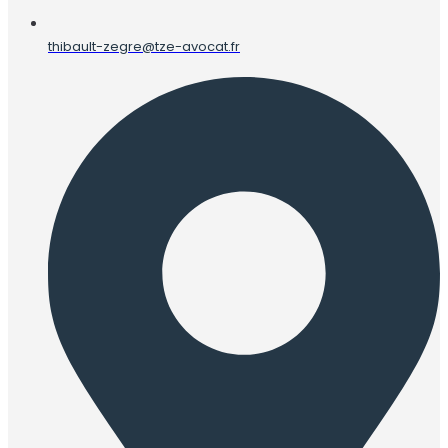
thibault-zegre@tze-avocat.fr