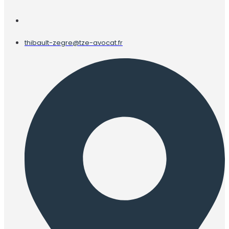
thibault-zegre@tze-avocat.fr