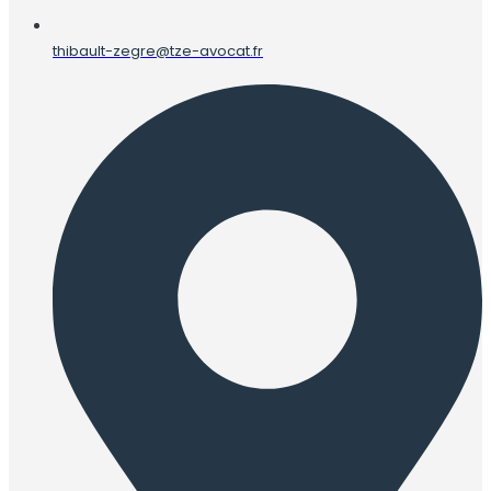
thibault-zegre@tze-avocat.fr